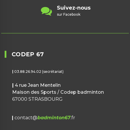
Contactez-nous
contact@badminton67.fr
CODEP 67
|
03.88.26.94.02 (secrétariat)
|
4 rue Jean Mentelin
Maison des Sports / Codep badminton
67000 STRASBOURG
|
contact@
badminton67
.fr