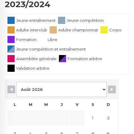
2023/2024
Jeune entraînement
Jeune compétition
Adulte interclub
Adulte championnat
Corpo
Formation
Libre
Jeune compétition et entraînement
Assemblée générale
Formation arbitre
Validation arbitre
L
M
M
J
V
S
D
1
2
3
4
5
6
7
8
9