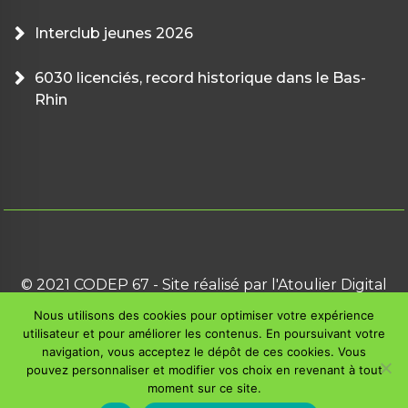
Interclub jeunes 2026
6030 licenciés, record historique dans le Bas-
Rhin
© 2021 CODEP 67 - Site réalisé par l'Atoulier Digital
Nous utilisons des cookies pour optimiser votre expérience
utilisateur et pour améliorer les contenus. En poursuivant votre
Politique de confidentialité
navigation, vous acceptez le dépôt de ces cookies. Vous
pouvez personnaliser et modifier vos choix en revenant à tout
Mentions légales
moment sur ce site.