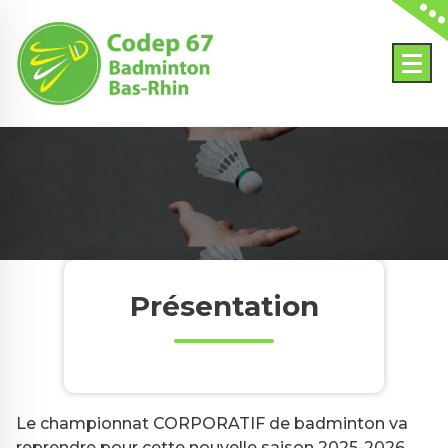
Skip
to
content
Présentation
Le championnat CORPORATIF de badminton va
reprendre pour cette nouvelle saison 2025-2026.