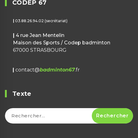
CODEP 67
|
03.88.26.94.02 (secrétariat)
|
4 rue Jean Mentelin
Maison des Sports / Codep badminton
67000 STRASBOURG
|
contact@
badminton67
.fr
Texte
Rechercher :