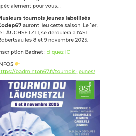
spécialement pour vous…
Plusieurs tournois jeunes labellisés
Codep67
auront lieu cette saison. Le 1er,
le LÄUCHSETZLI, se déroulera à l’ASL
Robertsau les 8 et 9 novembre 2025.
Inscription Badnet :
cliquez ICI
INFOS
https://badminton67.fr/tournois-jeunes/