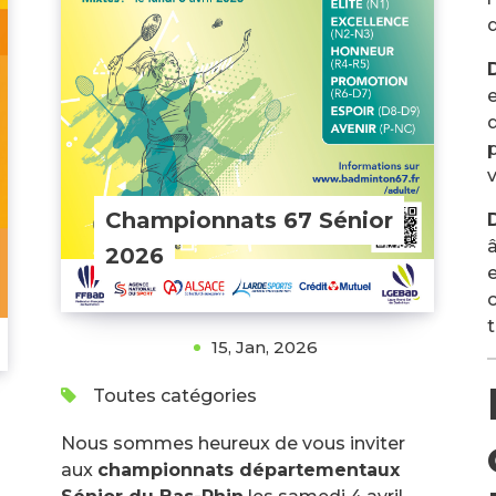
q
p
v
Championnats 67 Sénior
2026
c
t
15, Jan, 2026
Toutes catégories
Nous sommes heureux de vous inviter
aux
championnats départementaux