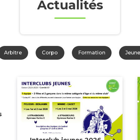
Actualités
Arbitre
Corpo
Formation
Jeun
s
Interclub jeunes 2026