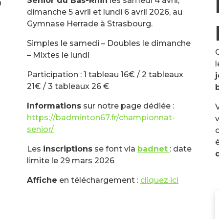
Sénior du Bas-Rhin
les samedi 4 avril,
n
dimanche 5 avril et lundi 6 avril 2026, au
Gymnase Herrade à Strasbourg.
Simples le samedi – Doubles le dimanche
– Mixtes le lundi
l
Participation : 1 tableau 16€ / 2 tableaux
21€ / 3 tableaux 26 €
Informations
sur notre page dédiée :
https://badminton67.fr/championnat-
v
senior/
c
é
Les
inscriptions
se font via
badnet
: date
limite le 29 mars 2026
Affiche
en téléchargement :
cliquez ici