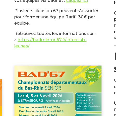
vos équipes via badnet :
C
liquez ICI
Plusieurs clubs du 67 peuvent s’associer
pour former une équipe. Tarif : 30€ par
équipe.
l
Retrouvez toutes les informations sur -
>
https://badminton67.fr/interclub-
jeunes/
C
c
d
n