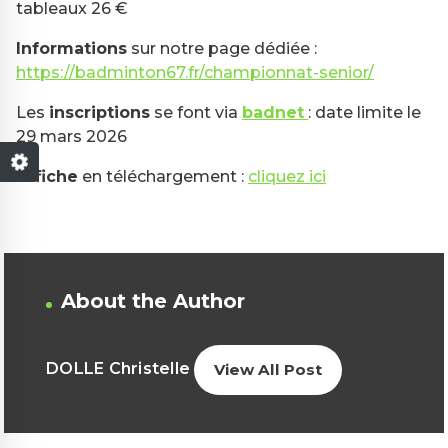
tableaux 26 €
Informations
sur notre page dédiée :
https://badminton67.fr/championnat-senior/
Les
inscriptions
se font via
badnet
: date limite le
29 mars 2026
Affiche
en téléchargement :
cliquez ici
About the Author
DOLLE Christelle
View All Post