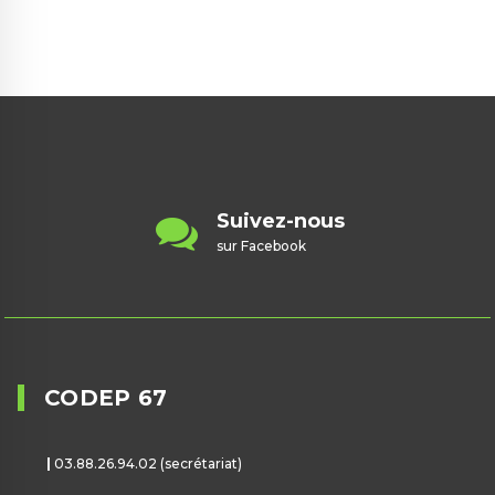
ez-nous
Contacte
ebook
contact@badm
CODEP 67
|
03.88.26.94.02 (secrétariat)