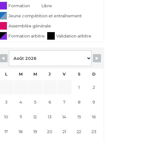
Formation
Libre
Jeune compétition et entraînement
Assemblée générale
Formation arbitre
Validation arbitre
L
M
M
J
V
S
D
1
2
3
4
5
6
7
8
9
10
11
12
13
14
15
16
17
18
19
20
21
22
23