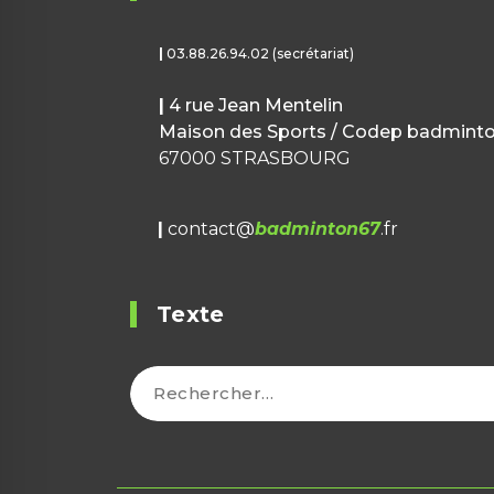
|
03.88.26.94.02 (secrétariat)
|
4 rue Jean Mentelin
Maison des Sports / Codep badmint
67000 STRASBOURG
|
contact@
badminton67
.fr
Texte
Rechercher :