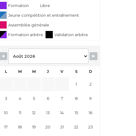
Formation
Libre
Jeune compétition et entraînement
Assemblée générale
Formation arbitre
Validation arbitre
L
M
M
J
V
S
D
1
2
3
4
5
6
7
8
9
10
11
12
13
14
15
16
17
18
19
20
21
22
23