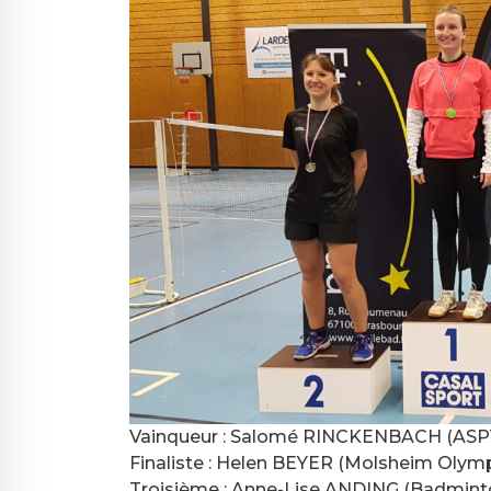
Vainqueur : Salomé RINCKENBACH (ASPT
Finaliste : Helen BEYER (Molsheim Olym
Troisième : Anne-Lise ANDING (Badminton