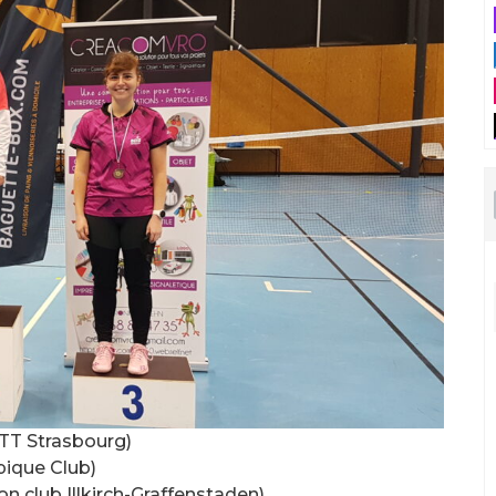
T Strasbourg)
pique Club)
 club Illkirch-Graffenstaden)