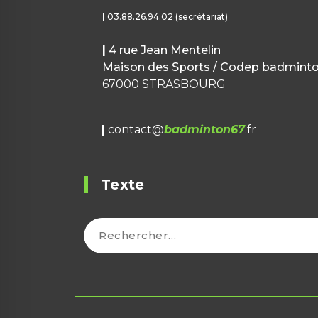
|
03.88.26.94.02 (secrétariat)
|
4 rue Jean Mentelin
Maison des Sports / Codep badmint
67000 STRASBOURG
|
contact@
badminton67
.fr
Texte
Rechercher :