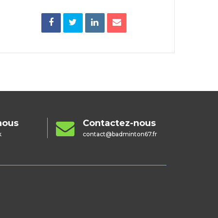
nous
Contactez-nous
Su
k
contact@badminton67.fr
sur 